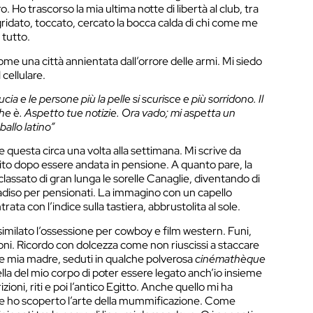
ro. Ho trascorso la mia ultima notte di libertà al club, tra
 gridato, toccato, cercato la bocca calda di chi come me
 tutto.
ome una città annientata dall’orrore delle armi. Mi siedo
cellulare.
ucia e le persone più la pelle si scurisce e più sorridono. Il
o che è. Aspetto tue notizie. Ora vado; mi aspetta un
allo latino”
questa circa una volta alla settimana. Mi scrive da
bito dopo essere andata in pensione. A quanto pare, la
assato di gran lunga le sorelle Canaglie, diventando di
radiso per pensionati. La immagino con un capello
rata con l’indice sulla tastiera, abbrustolita al sole.
imilato l’ossessione per cowboy e film western. Funi,
ioni. Ricordo con dolcezza come non riuscissi a staccare
o e mia madre, seduti in qualche polverosa
cinémathèque
lla del mio corpo di poter essere legato anch’io insieme
ioni, riti e poi l’antico Egitto. Anche quello mi ha
he ho scoperto l’arte della mummificazione. Come