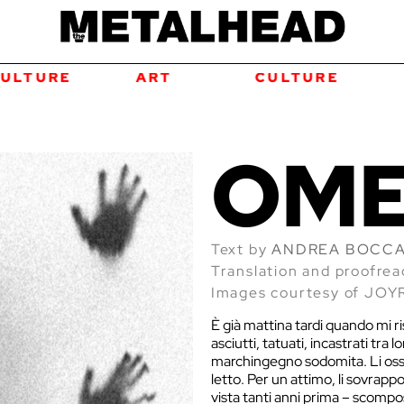
LTURE
ART
CULTURE
OM
Text by
ANDREA BOCC
Translation and proofre
Images courtesy of JO
È già mattina tardi quando mi ri
asciutti, tatuati, incastrati tra 
marchingegno sodomita. Li osser
letto. Per un attimo, li sovrapp
vista tanti anni prima – scompos