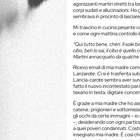
agonizzanti martiri stretti tra lo
corpi sudati e allucinazioni. Ho
sembrava in procinto di lasciare
Mi trascino in cucina pesante c
e come ogni mattina controllo il 
“Qui tutto bene, chéri. Il sole br
cibo, beh lo sai, il cibo è quell
Martini annacquato da qualche b
Ricevo email di mia madre come 
Lanzarote. Ci si è trasferita su
Lancia-carote sembra aver surcl
fatto il nuovo incontestato pa
texano in testa, digitare concent
È grazie a mia madre che ho ass
catene, prigionieri e sottomiss
gli occhi da certe immagini – i
–, desiderando con ogni partice
a quei poveri condannati. Costriz
insegnato mia madre. È così c