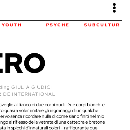
YOUTH
PSYCHE
SUBCULTURE
ERO
A
ading GIULIA GIUDICI
YRIDE INTERNATIONAL
sveglio al fianco di due corpi nudi. Due corpi bianchi e
loro quasi a voler imitare gli ingranaggi di un qualche
vo senza ricordare nulla di come siano finiti nel mio
ongo al riflesso della vetrata di una cattedrale bretone
ta in spicchi d’innaturali colori – raffigurante due