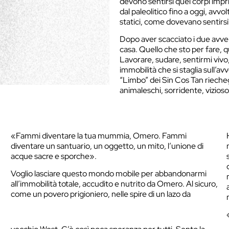
devono sentirsi quei corpi impri
dal paleolitico fino a oggi, avvolt
statici, come dovevano sentirsi
Dopo aver scacciato i due avven
casa. Quello che sto per fare, q
Lavorare, sudare, sentirmi vivo
immobilità che si staglia sull’
“Limbo” dei Sin Cos Tan rieche
animaleschi, sorridente, vizioso
«Fammi diventare la tua mummia, Omero. Fammi
diventare un santuario, un oggetto, un mito, l’unione di
acque sacre e sporche».
Voglio lasciare questo mondo mobile per abbandonarmi
all’immobilità totale, accudito e nutrito da Omero. Al sicuro,
come un povero prigioniero, nelle spire di un lazo da