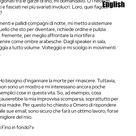
gionati tra le garze di lino, mi domandavo. O i neonati,
i e fasciati nei più svariati involucri. Loro, quei fagotti
?
enti e pallidi compagni di notte, mi metto a sistemare
uello che sto per diventare, richiede ordine e pulizia.
, fremente, per meglio affrontare la mortifera
avvenire come ombre arabesche. Dagli speaker in sala,
ggia a tutto volume. Volteggio e mi sciolgo in movimenti
.
Ho bisogno d’ingannare la morte per rinascere. Tuttavia,
non sono un mostro e mi interessano ancora poche
semplici cose in questa vita. So, ad esempio, cosa
causerebbe la mia improvvisa scomparsa, soprattutto per
mia madre. Per questo ho chiesto a Omero di rispondere
alle sue email; sono sicuro che farà un ottimo lavoro, forse
migliore del mio.
«Fino in fondo?»